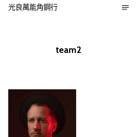
Menu
Skip
光良萬能角鋼行
to
Close
main
Menu
content
team2