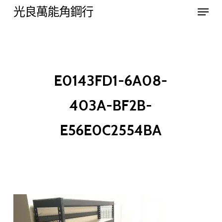
Menu
Skip
光良萬能角鋼行
to
Close
main
Menu
content
E0143FD1-6A08-
403A-BF2B-
E56E0C2554BA