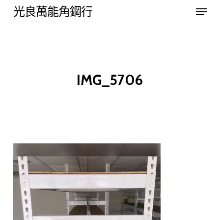
Menu
Skip
光良萬能角鋼行
to
Close
main
Menu
content
IMG_5706