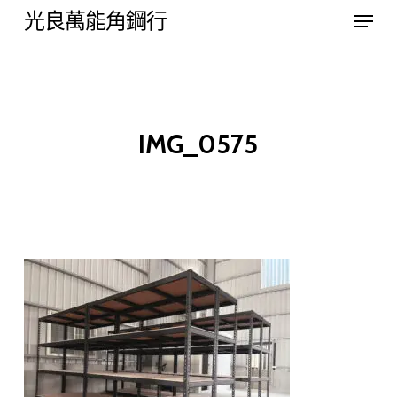
Menu
Skip
光良萬能角鋼行
to
Close
main
Menu
content
IMG_0575