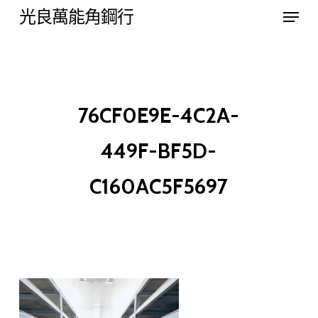
Menu
Skip
光良萬能角鋼行
to
Close
main
Menu
content
76CF0E9E-4C2A-
449F-BF5D-
C160AC5F5697