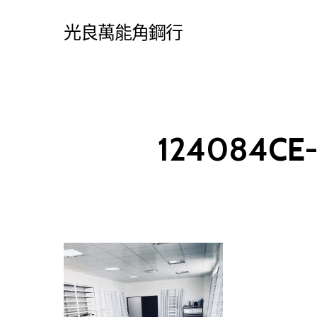
Skip
光良萬能角鋼行
to
main
content
124084CE-