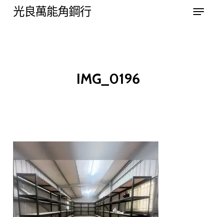
Menu
Skip
光良萬能角鋼行
to
Close
main
Menu
content
IMG_0196