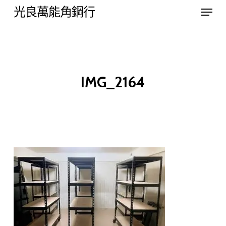
Menu
Skip
光良萬能角鋼行
to
Close
main
Menu
content
IMG_2164