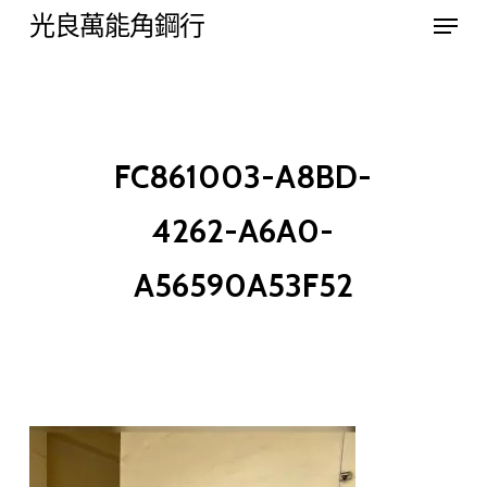
Menu
Skip
光良萬能角鋼行
to
Close
main
Menu
content
FC861003-A8BD-
4262-A6A0-
A56590A53F52