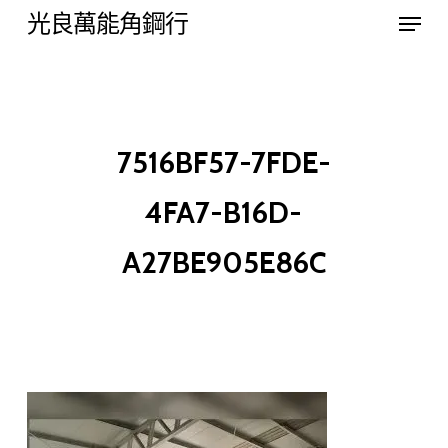
Menu
Skip
光良萬能角鋼行
to
Close
main
Menu
content
7516BF57-7FDE-
4FA7-B16D-
A27BE905E86C