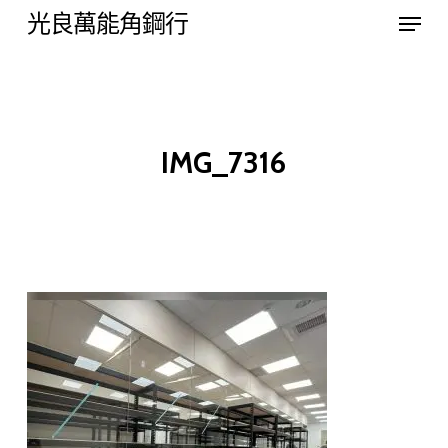
Menu
Skip
光良萬能角鋼行
to
Close
main
Menu
content
IMG_7316