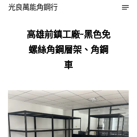
Menu
Skip
光良萬能角鋼行
to
Close
main
Menu
高雄前鎮工廠~黑色免
content
螺絲角鋼層架、角鋼
車