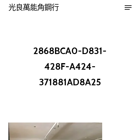
Menu
Skip
光良萬能角鋼行
to
Close
main
Menu
content
2868BCA0-D831-
428F-A424-
371881AD8A25