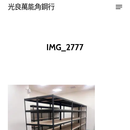
Menu
Skip
光良萬能角鋼行
to
Close
main
Menu
content
IMG_2777