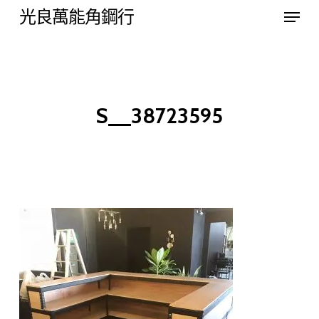
Menu
Skip
光良萬能角鋼行
to
Close
main
Menu
content
S__38723595