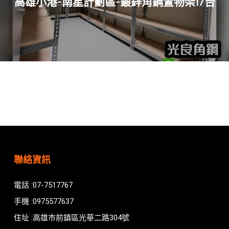
高雄小港-南星計劃區-鍍鋅角鋼置物架17台
聯絡資訊
電話 :07-7517767
手機 :0975577637
住址 :高雄市前鎮區光華二路304號