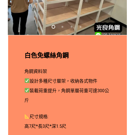
白色免螺絲角鋼
角鋼資料架
設計多種尺寸層架，收納各式物件
裝載荷重提升，角鋼單層荷重可達300公
斤
尺寸規格:
高7尺*長3尺*深1.5尺