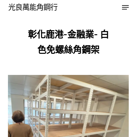
Menu
Skip
光良萬能角鋼行
to
Close
main
Menu
彰化鹿港-金融業- 白
content
色免螺絲角鋼架