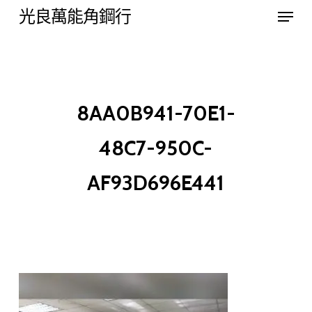
Menu
Skip
光良萬能角鋼行
to
Close
main
Menu
content
8AA0B941-70E1-
48C7-950C-
AF93D696E441