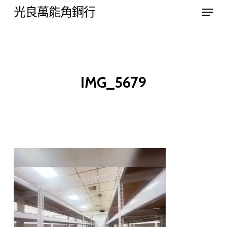
Menu
Skip
光良萬能角鋼行
to
Close
main
Menu
content
IMG_5679